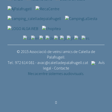
© 2015 Associació de veïns i amics de Calella de
Palafrugell.
Tel.: 972 614 081 -
avac@calelladepalafrugell.cat
Avís
legal
-
Contacte
Mecacentre sistemes audiovisuals.