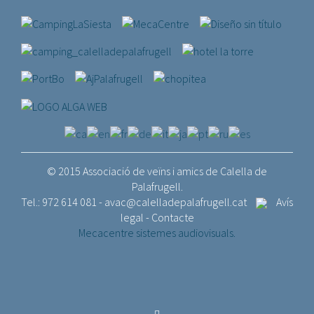
© 2015 Associació de veïns i amics de Calella de
Palafrugell.
Tel.: 972 614 081 -
avac@calelladepalafrugell.cat
Avís
legal
-
Contacte
Mecacentre sistemes audiovisuals.