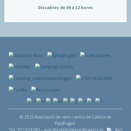
Dissabtes de 09 a 12 hores
© 2015 Associació de veïns i amics de Calella de
Palafrugell.
Tel.: 972 614 081 -
avac@calelladepalafrugell.cat
Avís