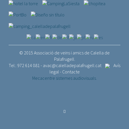
© 2015 Associació de veïns i amics de Calella de
Palafrugell.
Tel.: 972 614 081 -
avac@calelladepalafrugell.cat
Avís
legal
-
Contacte
Mecacentre sistemes audiovisuals.