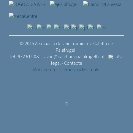
© 2015 Associació de veïns i amics de Calella de
Palafrugell.
Tel.: 972 614 081 -
avac@calelladepalafrugell.cat
Avís
legal
-
Contacte
Mecacentre sistemes audiovisuals.