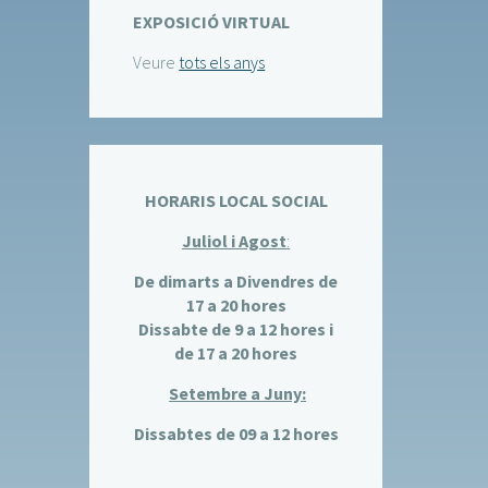
EXPOSICIÓ VIRTUAL
Veure
tots els anys
HORARIS LOCAL SOCIAL
Juliol i Agost
:
De dimarts a Divendres de
17 a 20 hores
Dissabte de 9 a 12 hores i
de 17 a 20 hores
Setembre a Juny:
Dissabtes de 09 a 12 hores