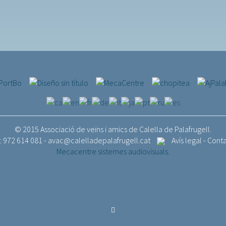
© 2015 Associació de veïns i amics de Calella de Palafrugell.
.: 972 614 081 -
avac@calelladepalafrugell.cat
Avís legal
-
Cont
Mecacentre sistemes audiovisuals.