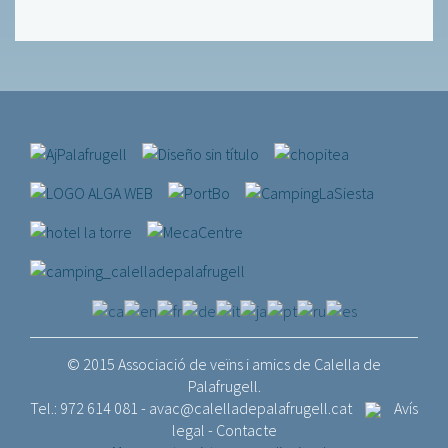
© 2015 Associació de veïns i amics de Calella de
Palafrugell.
Tel.: 972 614 081 -
avac@calelladepalafrugell.cat
Avís
legal
-
Contacte