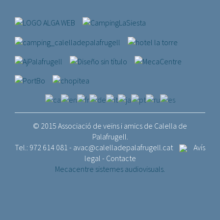
© 2015 Associació de veïns i amics de Calella de
Palafrugell.
Tel.: 972 614 081 -
avac@calelladepalafrugell.cat
Avís
legal
-
Contacte
Mecacentre sistemes audiovisuals.