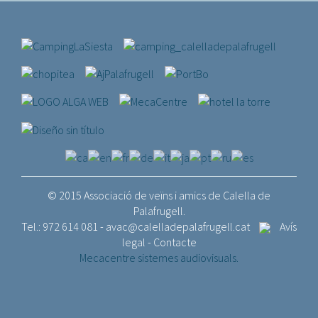
© 2015 Associació de veïns i amics de Calella de
Palafrugell.
Tel.: 972 614 081 -
avac@calelladepalafrugell.cat
Avís
legal
-
Contacte
Mecacentre sistemes audiovisuals.