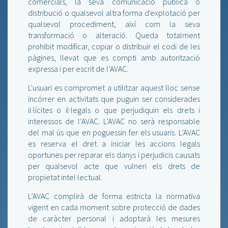
comercials, la seva comunicació pública o
distribució o qualsevol altra forma d'explotació per
qualsevol procediment, així com la seva
transformació o alteració. Queda totalment
prohibit modificar, copiar o distribuir el codi de les
pàgines, llevat que es compti amb autorització
expressa i per escrit de l’AVAC.
L'usuari es compromet a utilitzar aquest lloc sense
incórrer en activitats que puguin ser considerades
il·lícites o il·legals o que perjudiquin els drets i
interessos de l’AVAC. L’AVAC no serà responsable
del mal ús que en poguessin fer els usuaris. L’AVAC
es reserva el dret a iniciar les accions legals
oportunes per reparar els danys i perjudicis causats
per qualsevol acte que vulneri els drets de
propietat intel·lectual.
L’AVAC complirà de forma estricta la normativa
vigent en cada moment sobre protecció de dades
de caràcter personal i adoptarà les mesures