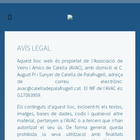
AVÍS LEGAL
Aquest lloc web és propietat de l’Associació de
Veïns i Amics de Calella (AVAC), amb domicili al C.
August Pi i Sunyer de Calella de Palafrugell, adreça
de correu electrònic:
avac@calelladepalafrugell.cat. El NIF de l’AVAC és:
G17063959.
Els continguts d'aquest lloc, incloent-hi els textos,
imatges, bases de dades, codis i qualsevol altre
material, pertanyen a l’AVAC o a tercers que n'han
autoritzat el seu ús. De forma general queda
prohibida la seva utilització amb finalitats