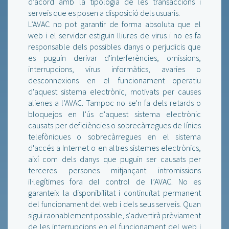
d'acord amb la tipologia de les transaccions i
serveis que es posen a disposició dels usuaris.
L’AVAC no pot garantir de forma absoluta que el
web i el servidor estiguin lliures de virus i no es fa
responsable dels possibles danys o perjudicis que
es puguin derivar d'interferències, omissions,
interrupcions, virus informàtics, avaries o
desconnexions en el funcionament operatiu
d'aquest sistema electrònic, motivats per causes
alienes a l’AVAC. Tampoc no se'n fa dels retards o
bloquejos en l'ús d'aquest sistema electrònic
causats per deficiències o sobrecàrregues de línies
telefòniques o sobrecàrregues en el sistema
d'accés a Internet o en altres sistemes electrònics,
així com dels danys que puguin ser causats per
terceres persones mitjançant intromissions
il·legítimes fora del control de l’AVAC. No es
garanteix la disponibilitat i continuïtat permanent
del funcionament del web i dels seus serveis. Quan
sigui raonablement possible, s'advertirà prèviament
de les interrupcions en el funcionament del web i