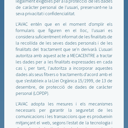
legalment exigibles per a la protecció de les dades
de caràcter personal de l'usuari, preservant-ne la
seva privacitat i confidencialitat.
L’AVAC entén que en el moment d'omplir els
formularis que figuren en el lloc, l'usuari es
considera suficientment informat de les finalitats de
la recollida de les seves dades personals i de les
finalitats del tractament que se'n derivarà. L'usuari
autoritza amb aquest acte a MECACENTRE a tractar
les dades per a les finalitats expressades en cada
cas i, per tant, l'autoritza a incorporar aquestes
dades als seus fitxers o tractaments d'acord amb el
que s'estableix a la Llei Orgànica 15/1999, de 13 de
desembre, de protecció de dades de caràcter
personal (LOPDP).
L’AVAC adopta les mesures i els mecanismes
necessaris per garantir la seguretat de les
comunicacions i les transaccions que es produeixin
mitjançant el web, segons l'estat de la tecnologia i