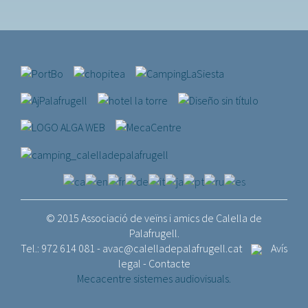
© 2015 Associació de veïns i amics de Calella de
Palafrugell.
Tel.: 972 614 081 -
avac@calelladepalafrugell.cat
Avís
legal
-
Contacte
Mecacentre sistemes audiovisuals.