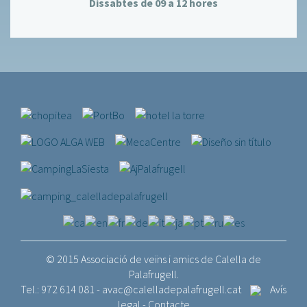
Dissabtes de 09 a 12 hores
© 2015 Associació de veïns i amics de Calella de
Palafrugell.
Tel.: 972 614 081 -
avac@calelladepalafrugell.cat
Avís
legal
-
Contacte