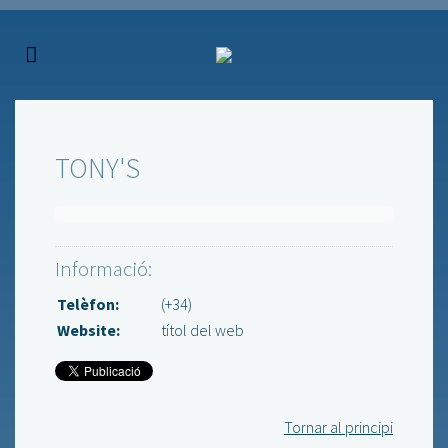
TONY'S
Informació:
Telèfon:
(+34)
Website:
títol del web
Tornar al principi