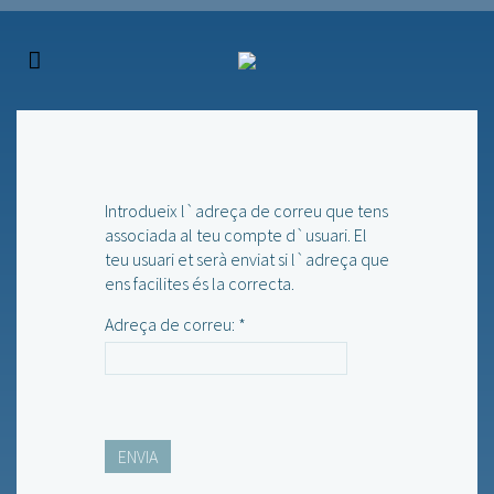
Introdueix l`adreça de correu que tens
associada al teu compte d`usuari. El
teu usuari et serà enviat si l`adreça que
ens facilites és la correcta.
Adreça de correu:
*
ENVIA