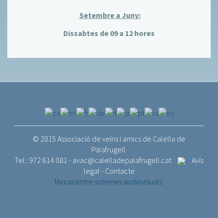
Setembre a Juny:
Dissabtes de 09 a 12 hores
© 2015 Associació de veïns i amics de Calella de
Palafrugell.
Tel.: 972 614 081 -
avac@calelladepalafrugell.cat
Avís
legal
-
Contacte
Mecacentre sistemes audiovisuals.