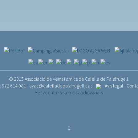
© 2015 Associació de veïns i amics de Calella de Palafrugell.
.: 972 614 081 -
avac@calelladepalafrugell.cat
Avís legal
-
Cont
Mecacentre sistemes audiovisuals.