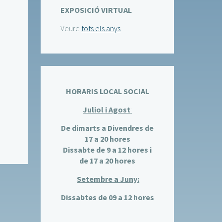
EXPOSICIÓ VIRTUAL
Veure
tots els anys
HORARIS LOCAL SOCIAL
Juliol i Agost
:
De dimarts a Divendres de
17 a 20 hores
Dissabte de 9 a 12 hores i
de 17 a 20 hores
Setembre a Juny:
Dissabtes de 09 a 12 hores