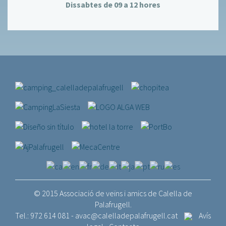
Dissabtes de 09 a 12 hores
© 2015 Associació de veïns i amics de Calella de
Palafrugell.
Tel.: 972 614 081 -
avac@calelladepalafrugell.cat
Avís