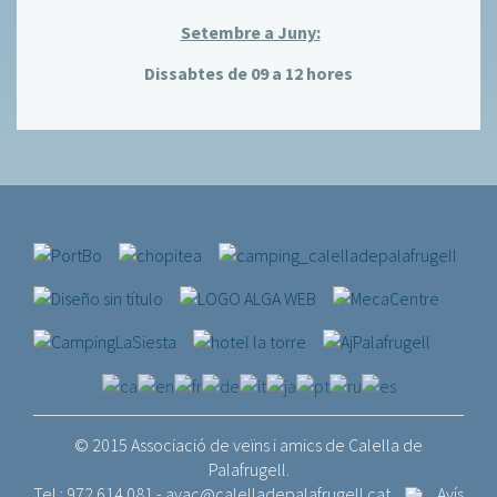
Setembre a Juny:
Dissabtes de 09 a 12 hores
© 2015 Associació de veïns i amics de Calella de
Palafrugell.
Tel.: 972 614 081 -
avac@calelladepalafrugell.cat
Avís