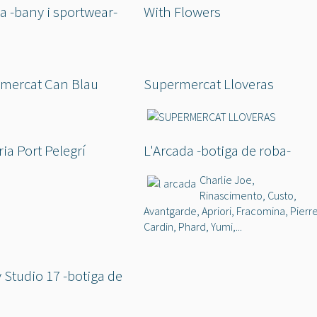
la -bany i sportwear-
With Flowers
mercat Can Blau
Supermercat Lloveras
ria Port Pelegrí
L'Arcada -botiga de roba-
Charlie Joe,
Rinascimento, Custo,
Avantgarde, Apriori, Fracomina, Pierr
Cardin, Phard, Yumi,...
y Studio 17 -botiga de