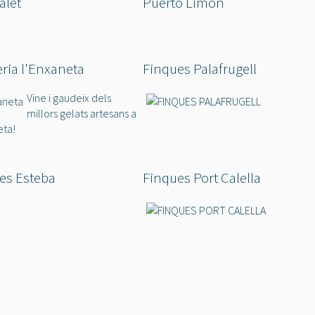
alet
Puerto Limón
eria l'Enxaneta
Finques Palafrugell
Vine i gaudeix dels
millors gelats artesans a
eta!
es Esteba
Finques Port Calella