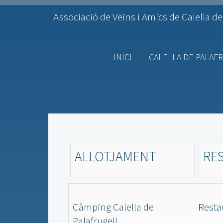
Associació de Veïns i Amics de Calella de
INICI
CALELLA DE PALAF
ALLOTJAMENT
RE
Càmping Calella de
Resta
Palafrugell