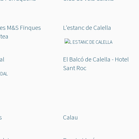
es M&S Finques
L'estanc de Calella
tea
al
El Balcó de Calella - Hotel
Sant Roc
s
Calau