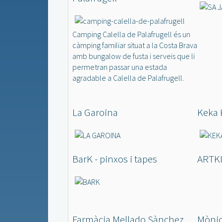
Camping Calella de Palafrugell és un
càmping familiar situat a la Costa Brava
amb bungalow de fusta i serveis que li
permetran passar una estada
agradable a Calella de Palafrugell.
La Garoina
Keka 
BarK - pinxos i tapes
ARTKI
Farmàcia Mellado Sànchez
Mònic