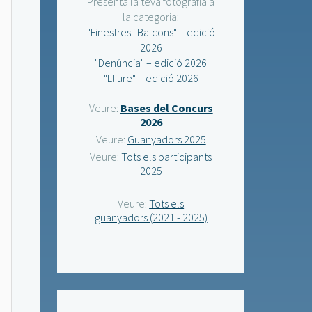
Presenta la teva fotografia a
la categoria:
"Finestres i Balcons" – edició
2026
"Denúncia" – edició 2026
"Lliure" – edició 2026
Veure:
Bases del Concurs
2026
Veure:
Guanyadors 2025
Veure:
Tots els participants
2025
Veure:
Tots els
guanyadors (2021 - 2025)