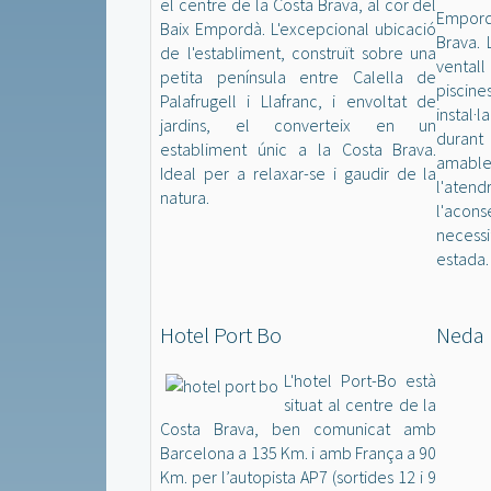
el centre de la Costa Brava, al cor del
Empord
Baix Empordà. L'excepcional ubicació
Brava. 
de l'establiment, construït sobre una
ventall
petita península entre Calella de
piscines
Palafrugell i Llafranc, i envoltat de
instal·
jardins, el converteix en un
durant
establiment únic a la Costa Brava.
amabl
Ideal per a relaxar-se i gaudir de la
l'ate
natura.
l'aco
necessi
estada.
Hotel Port Bo
Neda 
L'hotel Port-Bo està
situat al centre de la
Costa Brava, ben comunicat amb
Barcelona a 135 Km. i amb França a 90
Km. per l’autopista AP7 (sortides 12 i 9