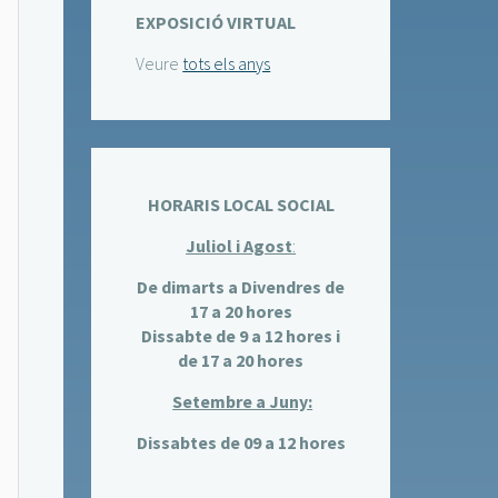
EXPOSICIÓ VIRTUAL
Veure
tots els anys
HORARIS LOCAL SOCIAL
Juliol i Agost
:
De dimarts a Divendres de
17 a 20 hores
Dissabte de 9 a 12 hores i
de 17 a 20 hores
Setembre a Juny:
Dissabtes de 09 a 12 hores