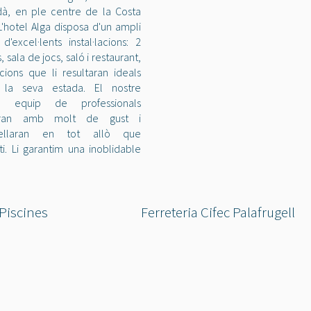
à, en ple centre de la Costa
L'hotel Alga disposa d'un ampli
 d'excel·lents instal·lacions: 2
, sala de jocs, saló i restaurant,
lacions que li resultaran ideals
 la seva estada. El nostre
e equip de professionals
ndran amb molt de gust i
nsellaran en tot allò que
ti. Li garantim una inoblidable
Piscines
Ferreteria Cifec Palafrugell