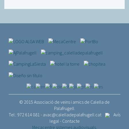
© 2015 Associació de veïns i amics de Calella de
Palafrugell.
Tel.: 972 614 081 -
avac@calelladepalafrugell.cat
Avís
legal
-
Contacte
Mecacentre sistemes audiovisuals.