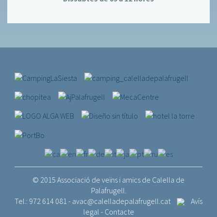
© 2015 Associació de veïns i amics de Calella de
Palafrugell.
Tel.: 972 614 081 -
avac@calelladepalafrugell.cat
Avís
legal
-
Contacte