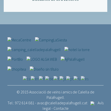
© 2015 Associació de veïns i amics de Calella de
Palafrugell.
Tel.: 972 614 081 -
avac@calelladepalafrugell.cat
Avís
legal
-
Contacte