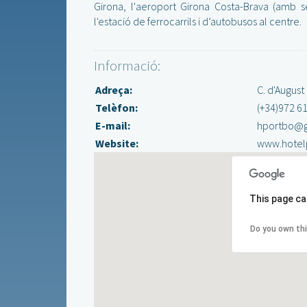
Girona, l'aeroport Girona Costa-Brava (amb se
l'estació de ferrocarrils i d’autobusos al centre.
Informació:
Adreça:
C. d'August 
Telèfon:
(+34)972 6
E-mail:
hportbo@g
Website:
www.hotel
This page ca
Do you own th