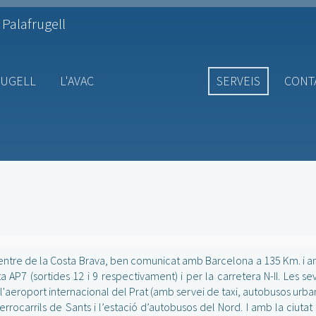
 Palafrugell
RUGELL
L'AVAC
SERVEIS
CONT
l centre de la Costa Brava, ben comunicat amb Barcelona a 135 Km. i 
a AP7 (sortides 12 i 9 respectivament) i per la carretera N-II. Les se
'aeroport internacional del Prat (amb servei de taxi, autobusos urban
ferrocarrils de Sants i l’estació d’autobusos del Nord. I amb la ciutat