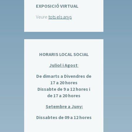
EXPOSICIÓ VIRTUAL
Veure
tots els anys
HORARIS LOCAL SOCIAL
Juliol i Agost
:
De dimarts a Divendres de
17 a 20 hores
Dissabte de 9 a 12 hores i
de 17 a 20 hores
Setembre a Juny:
Dissabtes de 09 a 12 hores