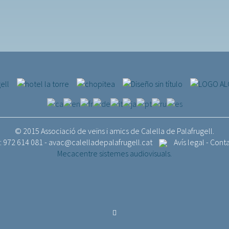
© 2015 Associació de veïns i amics de Calella de Palafrugell.
.: 972 614 081 -
avac@calelladepalafrugell.cat
Avís legal
-
Cont
Mecacentre sistemes audiovisuals.