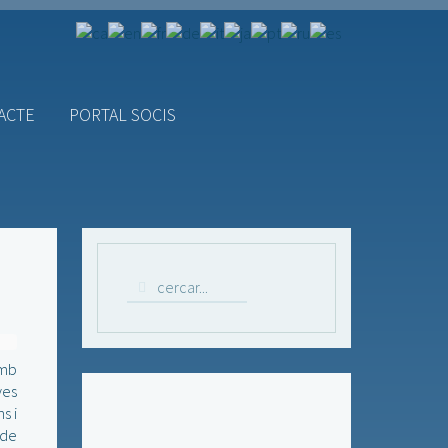
ACTE
PORTAL SOCIS
amb
ves
s i
 de