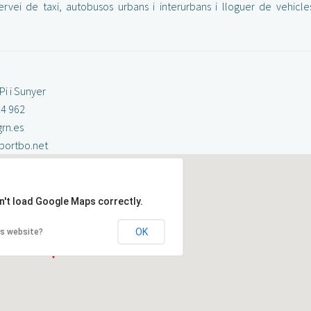
rvei de taxi, autobusos urbans i interurbans i lloguer de vehicles
Pi i Sunyer
14 962
rn.es
portbo.net
n't load Google Maps correctly.
OK
is website?