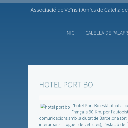
Associació de Veïns i Amics de Calella de
INICI
CALELLA DE PALAF
HOTEL PORT BO
L'hotel Port-Bo està situat a
França a 90 Km. per l’autopist
comunicacions amb la ciutat de Barcelona són: l
interurbans i lloguer de vehicles), l’estació de 