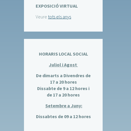
EXPOSICIÓ VIRTUAL
Veure
tots els anys
HORARIS LOCAL SOCIAL
Juliol i Agost
:
De dimarts a Divendres de
17 a 20 hores
Dissabte de 9 a 12 hores i
de 17 a 20 hores
Setembre a Juny:
Dissabtes de 09 a 12 hores