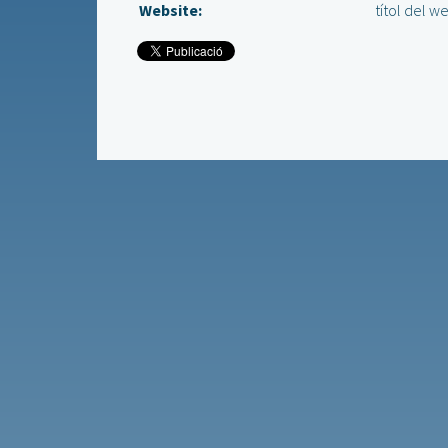
Website:
títol del w