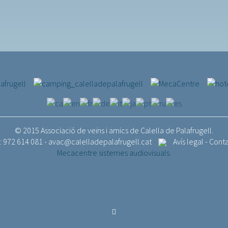
© 2015 Associació de veïns i amics de Calella de Palafrugell.
.: 972 614 081 -
avac@calelladepalafrugell.cat
Avís legal
-
Cont
Mecacentre sistemes audiovisuals.