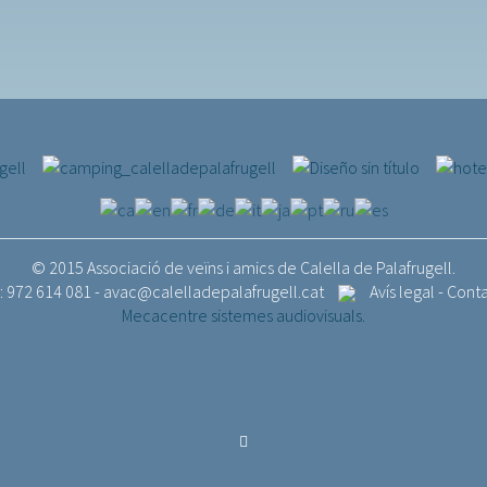
© 2015 Associació de veïns i amics de Calella de Palafrugell.
.: 972 614 081 -
avac@calelladepalafrugell.cat
Avís legal
-
Cont
Mecacentre sistemes audiovisuals.