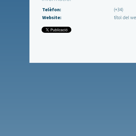
Telèfon:
(+34)
Website:
títol del w