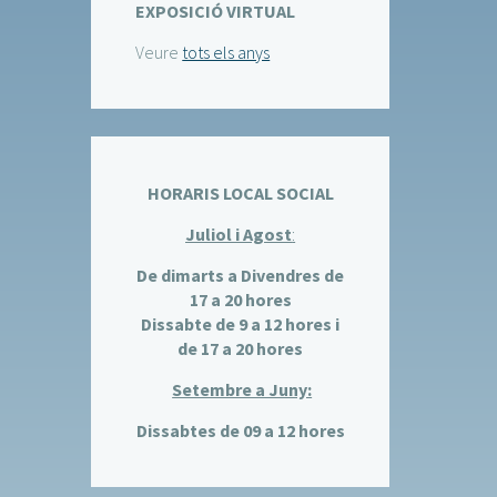
EXPOSICIÓ VIRTUAL
Veure
tots els anys
HORARIS LOCAL SOCIAL
Juliol i Agost
:
De dimarts a Divendres de
17 a 20 hores
Dissabte de 9 a 12 hores i
de 17 a 20 hores
Setembre a Juny:
Dissabtes de 09 a 12 hores