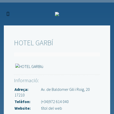
HOTEL GARBÍ
Informació:
Adreça:
Av. de Baldomer Gili i Roig, 20
17210
Telèfon:
(+34)972 614 040
Website:
títol del web