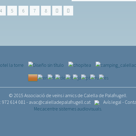
4
5
6
7
8
© 2015 Associació de veïns i amics de Calella de Palafrugell.
.: 972 614 081 -
avac@calelladepalafrugell.cat
Avís legal
-
Cont
Mecacentre sistemes audiovisuals.