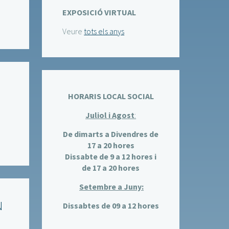
EXPOSICIÓ VIRTUAL
Veure
tots els anys
HORARIS LOCAL SOCIAL
Juliol i Agost
:
De dimarts a Divendres de
17 a 20 hores
Dissabte de 9 a 12 hores i
de 17 a 20 hores
Setembre a Juny:
N
Dissabtes de 09 a 12 hores