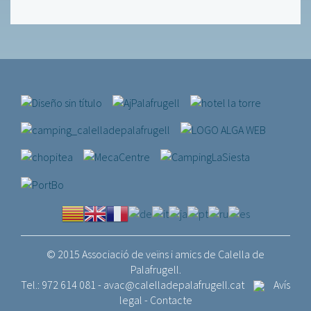
© 2015 Associació de veïns i amics de Calella de
Palafrugell.
Tel.: 972 614 081 -
avac@calelladepalafrugell.cat
Avís
legal
-
Contacte