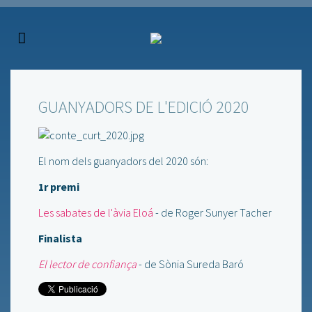
GUANYADORS DE L'EDICIÓ 2020
El nom dels guanyadors del 2020 són:
1r premi
Les sabates de l'àvia Eloá
- de Roger Sunyer Tacher
Finalista
El lector de confiança
- de Sònia Sureda Baró