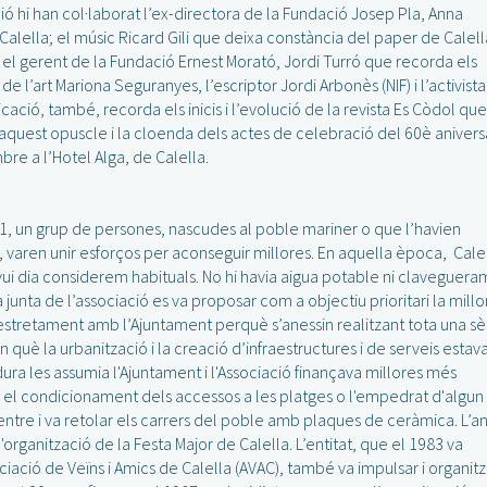
ó hi han col·laborat l’ex-directora de la Fundació Josep Pla, Anna
 Calella; el músic Ricard Gili que deixa constància del paper de Calell
 el gerent de la Fundació Ernest Morató, Jordi Turró que recorda els
de l’art Mariona Seguranyes, l’escriptor Jordi Arbonès (NIF) i l’activista
icació, també, recorda els inicis i l’evolució de la revista Es Còdol que
’aquest opuscle i la cloenda dels actes de celebració del 60è anivers
re a l’Hotel Alga, de Calella.
61, un grup de persones, nascudes al poble mariner o que l’havien
lat, varen unir esforços per aconseguir millores. En aquella època, Cale
i dia considerem habituals. No hi havia aigua potable ni clavegueram
La junta de l’associació es va proposar com a objectiu prioritari la millo
r estretament amb l’Ajuntament perquè s’anessin realitzant tota una sè
què la urbanització i la creació d’infraestructures i de serveis estav
ra les assumia l'Ajuntament i l'Associació finançava millores més
, el condicionament dels accessos a les platges o l'empedrat d'algun
l centre i va retolar els carrers del poble amb plaques de ceràmica. L’a
organització de la Festa Major de Calella. L’entitat, que el 1983 va
ciació de Veïns i Amics de Calella (AVAC), també va impulsar i organitz