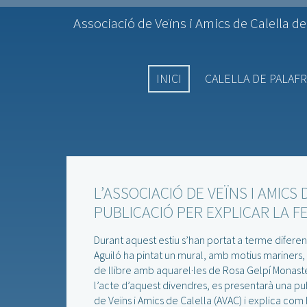
Associació de Veïns i Amics de Calella de
INICI
CALELLA DE PALAF
L’ASSOCIACIÓ DE VEÏNS I AMICS
PUBLICACIÓ PER EXPLICAR LA F
Durant aquest estiu s’han portat a terme diferent
Aguiló ha pintat un mural, amb motius mariners, a
de llibre amb aquarel·les de Rosa Gelpí Monasteri
l’acte d’aquest divendres, es presentarà una pub
de Veïns i Amics de Calella (AVAC) i explica com ha