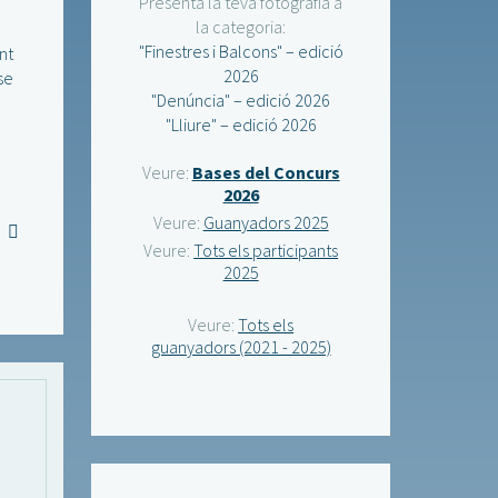
Presenta la teva fotografia a
la categoria:
"Finestres i Balcons" – edició
nt
2026
se
"Denúncia" – edició 2026
"Lliure" – edició 2026
Veure:
Bases del Concurs
2026
Veure:
Guanyadors 2025
Veure:
Tots els participants
2025
Veure:
Tots els
guanyadors (2021 - 2025)