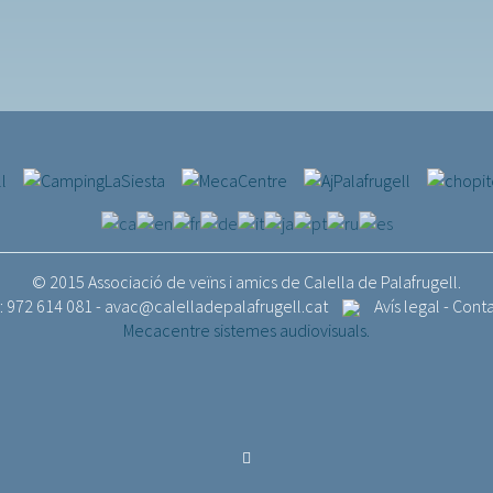
© 2015 Associació de veïns i amics de Calella de Palafrugell.
.: 972 614 081 -
avac@calelladepalafrugell.cat
Avís legal
-
Cont
Mecacentre sistemes audiovisuals.