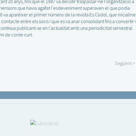
nt 20 anys, fins que el 1987 va decidir traspassar-ne l’organització a
 dimensions que havia agafat l’esdeveniment superaven el que podia
90 va aparèixer el primer número de la revista Es Còdol, que inicialme
contacte entre els socis i que es va anar consolidant fins a convertir-
ontinua publicant-se en l'actualitat amb una periodicitat semestral.
mi de conte curt.
Següent >