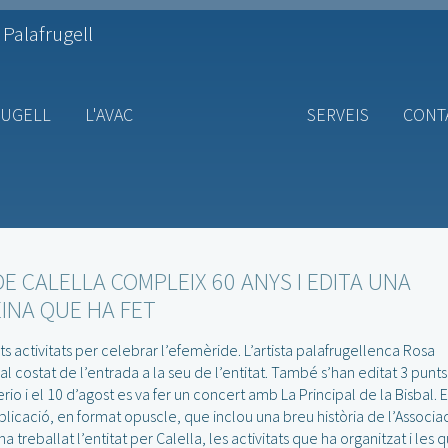
 Palafrugell
RUGELL
L'AVAC
SERVEIS
CONT
 DE CALELLA COMPLEIX 60 ANYS I EDITA UNA
EINA QUE HA FET
s activitats per celebrar l’efemèride. L’artista palafrugellenca Rosa
l costat de l’entrada a la seu de l’entitat. També s’han editat 3 punts
o i el 10 d’agost es va fer un concert amb La Principal de la Bisbal. 
licació, en format opuscle, que inclou una breu història de l’Associa
 treballat l’entitat per Calella, les activitats que ha organitzat i les 