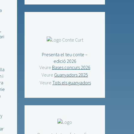
a
,
ari
Presenta el teu conte –
edició 2026
Veure
Bases concurs 2026
lla
Veure
Guanyadors 2025
 i
ra
Veure
Tots els guanyadors
rie
a
ny
ar