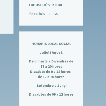
EXPOSICIÓ VIRTUAL
Veure
tots els anys
HORARIS LOCAL SOCIAL
Juliol i Agost
:
De dimarts a Divendres de
17 a 20 hores
Dissabte de 9 a 12 hores i
de 17 a 20 hores
Setembre a Juny:
Dissabtes de 09 a 12 hores