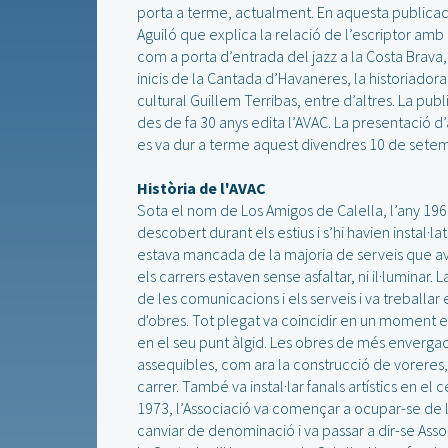
porta a terme, actualment. En aquesta publicaci
Aguiló que explica la relació de l’escriptor amb
com a porta d’entrada del jazz a la Costa Brava,
inicis de la Cantada d’Havaneres, la historiadora 
cultural Guillem Terribas, entre d’altres. La publ
des de fa 30 anys edita l’AVAC. La presentació d
es va dur a terme aquest divendres 10 de setemb
Història de l'AVAC
Sota el nom de Los Amigos de Calella, l’any 19
descobert durant els estius i s’hi havien instal·
estava mancada de la majoria de serveis que avu
els carrers estaven sense asfaltar, ni il·luminar. 
de les comunicacions i els serveis i va treballa
d'obres. Tot plegat va coincidir en un moment en 
en el seu punt àlgid. Les obres de més envergadu
assequibles, com ara la construcció de voreres
carrer. També va instal·lar fanals artístics en e
1973, l’Associació va començar a ocupar-se de l'
canviar de denominació i va passar a dir-se Asso