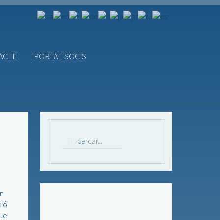
ACTE
PORTAL SOCIS
En
ció
que