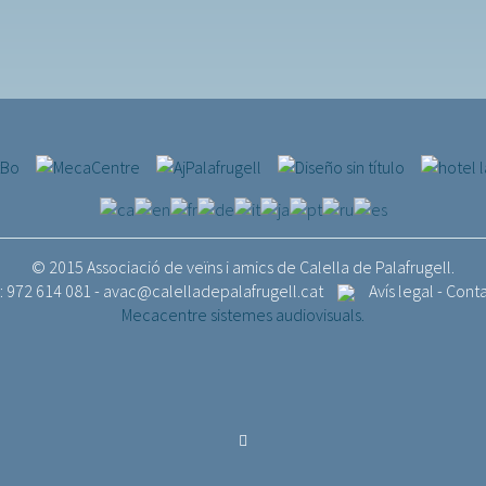
© 2015 Associació de veïns i amics de Calella de Palafrugell.
.: 972 614 081 -
avac@calelladepalafrugell.cat
Avís legal
-
Cont
Mecacentre sistemes audiovisuals.