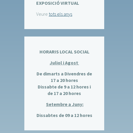
EXPOSICIÓ VIRTUAL
Veure
tots els anys
HORARIS LOCAL SOCIAL
Juliol i Agost
:
De dimarts a Divendres de
17 a 20 hores
Dissabte de 9 a 12 hores i
de 17 a 20 hores
Setembre a Juny:
Dissabtes de 09 a 12 hores