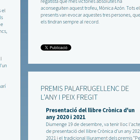
regatista que més victòries absolutes ha
aconseguiten aquest trofeu, Mònica Azón. Tots el
s el
presents van evocar aquestes tres persones, qu
ls
els tindran sempre al record.
de
ncs,
ll
d’un
arí
PREMIS PALAFRUGELLENC DE
L'ANY I PEIX FREGIT
Presentació del llibre Crònica d'un
any 2020 i 2021
Diumenge 19 de desembre, va tenir lloc l’act
de presentació del llibre Crònica d’un any 2020
2021 i el tradicional lliurament dels premis “Pe