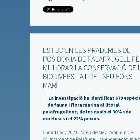
ESTUDIEN LES PRADERIES DE
POSIDÒNIA DE PALAFRUGELL PE
MILLORAR LA CONSERVACIÓ DE 
BIODIVERSITAT DEL SEU FONS
MARÍ
La investigació ha identificat 679 espèci
de fauna i flora marina al litoral
palafrugellenc, de les quals el 30% són
mol·luscs i el 22% peixos.
Durant l’any 2021, l’àrea de Medi Ambient de
l’Ajuntament de Palafrugell ha encarregat un es