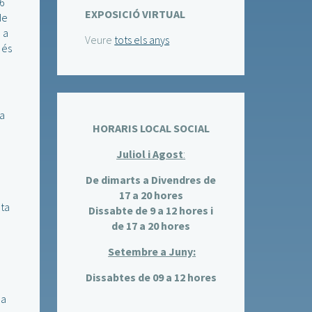
6
EXPOSICIÓ VIRTUAL
de
 a
Veure
tots els anys
 és
 a
HORARIS LOCAL SOCIAL
Juliol i Agost
:
De dimarts a Divendres de
17 a 20 hores
ata
Dissabte de 9 a 12 hores i
de 17 a 20 hores
Setembre a Juny:
Dissabtes de 09 a 12 hores
la