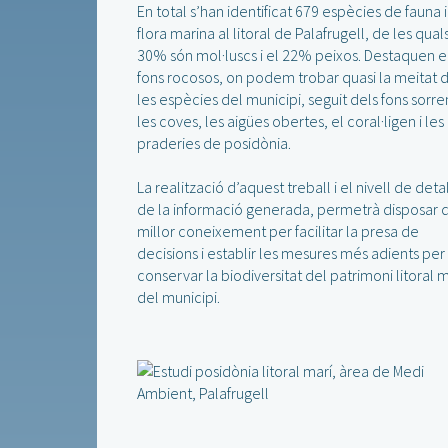
En total s’han identificat 679 espècies de fauna i
flora marina al litoral de Palafrugell, de les qual
30% són mol·luscs i el 22% peixos. Destaquen e
fons rocosos, on podem trobar quasi la meitat 
les espècies del municipi, seguit dels fons sorre
les coves, les aigües obertes, el coral·ligen i les
praderies de posidònia.
La realització d’aquest treball i el nivell de deta
de la informació generada, permetrà disposar 
millor coneixement per facilitar la presa de
decisions i establir les mesures més adients per
conservar la biodiversitat del patrimoni litoral m
del municipi.