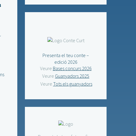
3
r
Presenta el teu conte –
edició 2026
Veure
Bases concurs 2026
ns
Veure
Guanyadors 2025
Veure
Tots els guanyadors