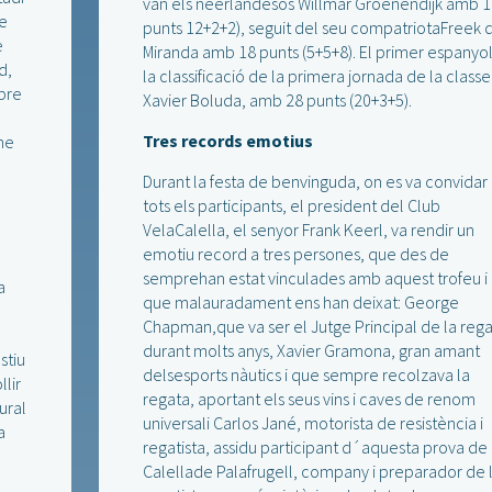
van els neerlandesos Willmar Groenendijk amb 1
de
punts 12+2+2), seguit del seu compatriotaFreek 
e
Miranda amb 18 punts (5+5+8). El primer espanyol
d,
la classificació de la primera jornada de la classe
obre
Xavier Boluda, amb 28 punts (20+3+5).
Tres records emotius
ne
Durant la festa de benvinguda, on es va convidar
tots els participants, el president del Club
VelaCalella, el senyor Frank Keerl, va rendir un
emotiu record a tres persones, que des de
semprehan estat vinculades amb aquest trofeu i
a
que malauradament ens han deixat: George
Chapman,que va ser el Jutge Principal de la reg
durant molts anys, Xavier Gramona, gran amant
stiu
delsesports nàutics i que sempre recolzava la
llir
regata, aportant els seus vins i caves de renom
ural
universali Carlos Jané, motorista de resistència i
a
regatista, assidu participant d´aquesta prova de
Calellade Palafrugell, company i preparador de 