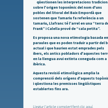
qüestionen les interpretacions tradicion
sobre l'origen toponímic del nom d'uns
pobles del litoral del Baix Empordà que
sostenen que Tamariu fa referència a un
tamariu, Llafranc té l'arrel en una “terra d
Frank” i Calella prové de “cala petita”.
Es proposa una nova etimologia basada e
paraules que es poden traduir a partir del 
actual i que haurien estat emprades pels
ibers, els antics pobladors d'aquestes terr
en la llengua avui extinta coneguda com a
ibèrica.
Aquesta revisió etimològica amplia la
comprensió dels orígens d'aquests topòn
i qüestiona les premisses lingüístiques
establertes fins ara.
Llegiur l'article complert fent clic
aquí
.