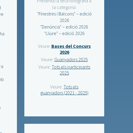
Presenta la teva fotografia a
la categoria:
t
"Finestres i Balcons" – edició
ve
2026
l
"Denúncia" – edició 2026
"Lliure" – edició 2026
 ha
Veure:
Bases del Concurs
r
2026
Veure:
Guanyadors 2025
ra
Veure:
Tots els participants
2025
mb
Veure:
Tots els
guanyadors (2021 - 2025)
e