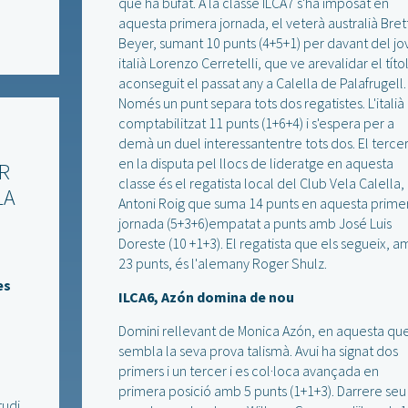
que ha bufat. A la classe ILCA7 s'ha imposat en
aquesta primera jornada, el veterà australià Bret
Beyer, sumant 10 punts (4+5+1) per davant del jo
italià Lorenzo Cerretelli, que ve arevalidar el títo
aconseguit el passat any a Calella de Palafrugell.
Només un punt separa tots dos regatistes. L'italià
comptabilitzat 11 punts (1+6+4) i s'espera per a
demà un duel interessantentre tots dos. El terce
en la disputa pel llocs de lideratge en aquesta
R
classe és el regatista local del Club Vela Calella,
LA
Antoni Roig que suma 14 punts en aquesta prime
jornada (5+3+6)empatat a punts amb José Luis
Doreste (10 +1+3). El regatista que els segueix, a
23 punts, és l'alemany Roger Shulz.
es
ILCA6, Azón domina de nou
Domini rellevant de Monica Azón, en aquesta qu
sembla la seva prova talismà. Avui ha signat dos
primers i un tercer i es col·loca avançada en
primera posició amb 5 punts (1+1+3). Darrere seu
tudi