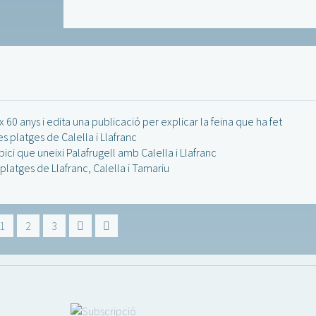
 60 anys i edita una publicació per explicar la feina que ha fet
s platges de Calella i Llafranc
ici que uneixi Palafrugell amb Calella i Llafranc
platges de Llafranc, Calella i Tamariu
1
2
3