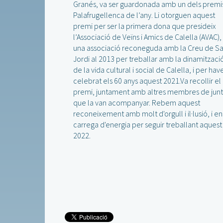
Granés, va ser guardonada amb un dels premi
Palafrugellenca de l’any. Li otorguen aquest
premi per ser la primera dona que presideix
l’Associació de Veïns i Amics de Calella (AVAC),
una associació reconeguda amb la Creu de Sa
Jordi al 2013 per treballar amb la dinamitzaci
de la vida cultural i social de Calella, i per hav
celebrat els 60 anys aquest 2021.Va recollir el
premi, juntament amb altres membres de jun
que la van acompanyar. Rebem aquest
reconeixement amb molt d'orgull i il·lusió, i en
carrega d'energia per seguir treballant aquest
2022.