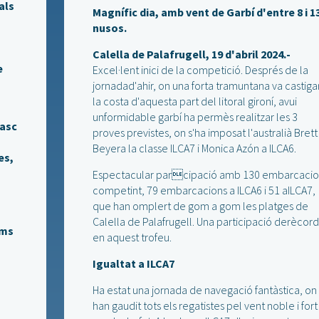
als
Magnífic dia, amb vent de Garbí d'entre 8 i 1
nusos.
Calella de Palafrugell, 19 d'abril 2024.-
e
Excel·lent inici de la competició. Després de la
jornadad'ahir, on una forta tramuntana va castiga
la costa d'aquesta part del litoral gironí, avui
n
unformidable garbí ha permès realitzar les 3
basc
proves previstes, on s'ha imposat l'australià Brett
Beyera la classe ILCA7 i Monica Azón a ILCA6.
es,
Espectacular parcipació amb 130 embarcacio
competint, 79 embarcacions a ILCA6 i 51 aILCA7,
que han omplert de gom a gom les platges de
Calella de Palafrugell. Una participació derècord
ims
en aquest trofeu.
Igualtat a ILCA7
Ha estat una jornada de navegació fantàstica, on
han gaudit tots els regatistes pel vent noble i fort