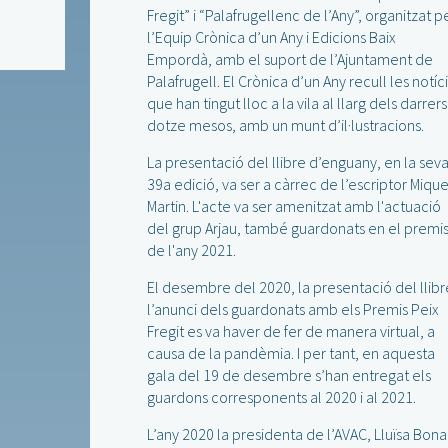
Fregit” i “Palafrugellenc de l’Any”, organitzat p
l’Equip Crònica d’un Any i Edicions Baix
Empordà, amb el suport de l’Ajuntament de
Palafrugell. El Crònica d’un Any recull les notíc
que han tingut lloc a la vila al llarg dels darrers
dotze mesos, amb un munt d’il·lustracions.
La presentació del llibre d’enguany, en la sev
39a edició, va ser a càrrec de l’escriptor Mique
Martin. L'acte va ser amenitzat amb l'actuació
del grup Arjau, també guardonats en el premi
de l'any 2021.
El desembre del 2020, la presentació del llibre
l’anunci dels guardonats amb els Premis Peix
Fregit es va haver de fer de manera virtual, a
causa de la pandèmia. I per tant, en aquesta
gala del 19 de desembre s’han entregat els
guardons corresponents al 2020 i al 2021.
L’any 2020 la presidenta de l’AVAC, Lluïsa Bonal