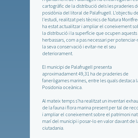
cartogràfic de la distribució dels les praderies 
posidònia del litoral de Palafrugell. L’objectiu d
l’estudi, realitzat pels tècnics de Natura Montfre
ha estat actualitzar i ampliar el coneixement s
la distribució i la superfície que ocupen aquests
herbassars, com a pas necessari per potenciar-
la seva conservació i evitar-ne el seu
deteriorament.
El municipi de Palafrugell presenta
aproximadament 49,31 ha de praderies de
fanerògames marines, entre les quals destaca l
Posidonia oceànica.
Al mateix temps s’ha realitzat un inventari exhau
de la fauna i flora marina present per tal de reco
i ampliar el coneixement sobre el patrimoni nat
marí del municipi i posar-lo en valor davant de l
ciutadania.